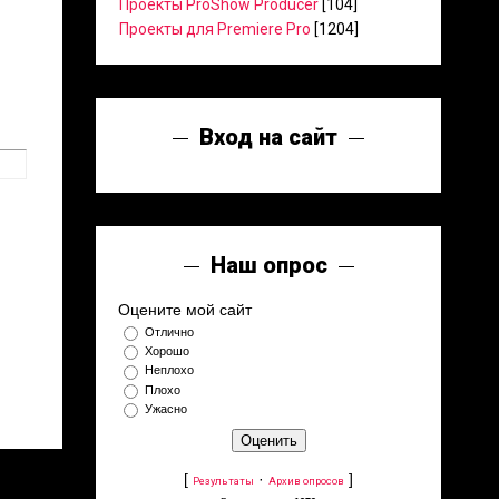
Проекты ProShow Producer
[104]
Проекты для Premiere Pro
[1204]
Вход на сайт
Наш опрос
Оцените мой сайт
Отлично
Хорошо
Неплохо
Плохо
Ужасно
[
·
]
Результаты
Архив опросов