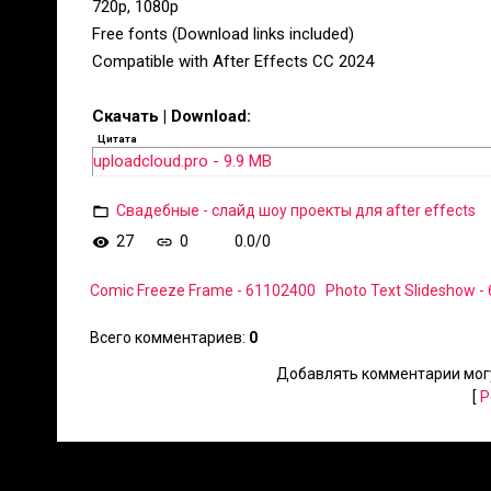
720p, 1080p
Free fonts (Download links included)
Compatible with After Effects CC 2024
Скачать | Download:
Цитата
uploadcloud.pro - 9.9 MB
Свадебные - слайд шоу проекты для after effects
27
0
0.0
/
0
Comic Freeze Frame - 61102400
Photo Text Slideshow -
Всего комментариев
:
0
Добавлять комментарии могу
[
Р