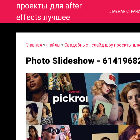
проекты для after
ГЛАВНАЯ СТРАН
effects лучшее
Главная
»
Файлы
»
Свадебные - слайд шоу проекты для 
Photo Slideshow - 6141968