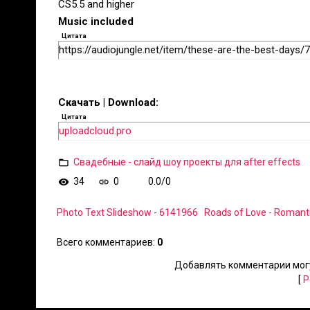
CS5.5 and higher
Music included
Цитата
https://audiojungle.net/item/these-are-the-best-days
Скачать | Download:
Цитата
uploadcloud.pro
Свадебные - слайд шоу проекты для after effects
34
0
0.0
/
0
Photo Text Slideshow - 6141966
Roads of Love - Romant
Всего комментариев
:
0
Добавлять комментарии могу
[
Р