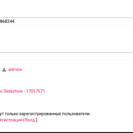
/7868244
admins
ic Slideshow - 17057671
т только зарегистрированные пользователи.
егистрация
|
Вход
]