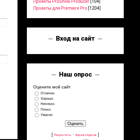
Проекты ProShow Producer
[104]
Проекты для Premiere Pro
[1204]
Вход на сайт
Наш опрос
Оцените мой сайт
Отлично
Хорошо
Неплохо
Плохо
Ужасно
[
·
]
Результаты
Архив опросов