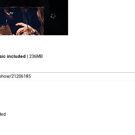
ic included
| 236MB
deshow/21206185
ded