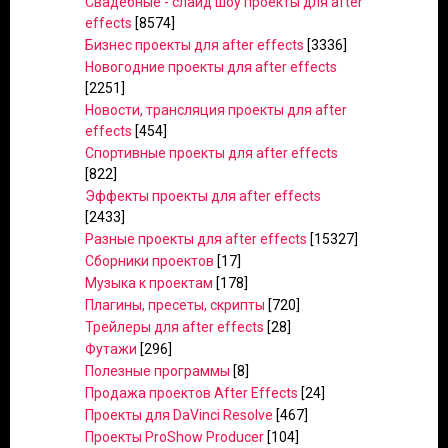
Свадебные - слайд шоу проекты для after
effects
[8574]
Бизнес проекты для after effects
[3336]
Новогодние проекты для after effects
[2251]
Новости, трансляция проекты для after
effects
[454]
Спортивные проекты для after effects
[822]
Эффекты проекты для after effects
[2433]
Разные проекты для after effects
[15327]
Сборники проектов
[17]
Музыка к проектам
[178]
Плагины, пресеты, скрипты
[720]
Трейлеры для after effects
[28]
Футажи
[296]
Полезные программы
[8]
Продажа проектов After Effects
[24]
Проекты для DaVinci Resolve
[467]
Проекты ProShow Producer
[104]