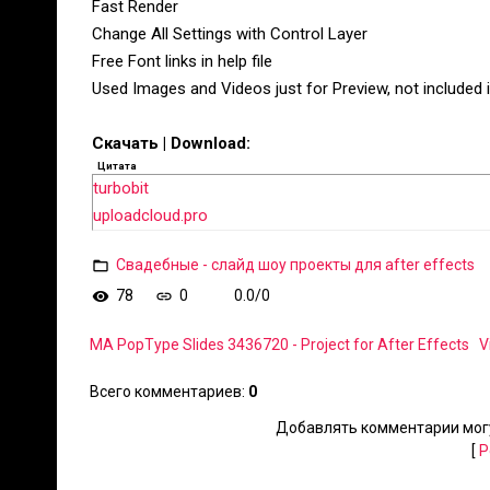
Fast Render
Change All Settings with Control Layer
Free Font links in help file
Used Images and Videos just for Preview, not included in
Скачать | Download:
Цитата
turbobit
uploadcloud.pro
Свадебные - слайд шоу проекты для after effects
78
0
0.0
/
0
MA PopType Slides 3436720 - Project for After Effects
V
Всего комментариев
:
0
Добавлять комментарии могу
[
Р