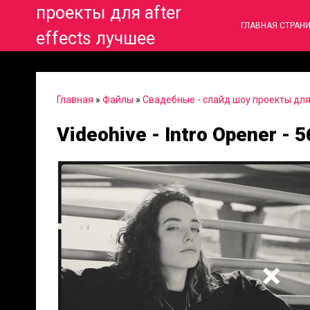
проекты для after
ГЛАВНАЯ СТРАН
effects лучшее
Главная
»
Файлы
»
Свадебные - слайд шоу проекты для 
Videohive - Intro Opener - 