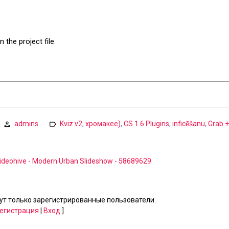
 the project file.
admins
Kviz v2
,
хромакее)
,
CS 1.6 Plugins
,
inficēšanu
,
Grab +
ideohive - Modern Urban Slideshow - 58689629
т только зарегистрированные пользователи.
егистрация
|
Вход
]