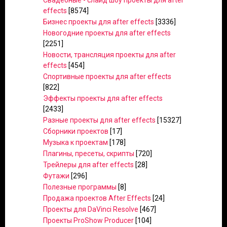
Свадебные - слайд шоу проекты для after
effects
[8574]
Бизнес проекты для after effects
[3336]
Новогодние проекты для after effects
[2251]
Новости, трансляция проекты для after
effects
[454]
Спортивные проекты для after effects
[822]
Эффекты проекты для after effects
[2433]
Разные проекты для after effects
[15327]
Сборники проектов
[17]
Музыка к проектам
[178]
Плагины, пресеты, скрипты
[720]
Трейлеры для after effects
[28]
Футажи
[296]
Полезные программы
[8]
Продажа проектов After Effects
[24]
Проекты для DaVinci Resolve
[467]
Проекты ProShow Producer
[104]