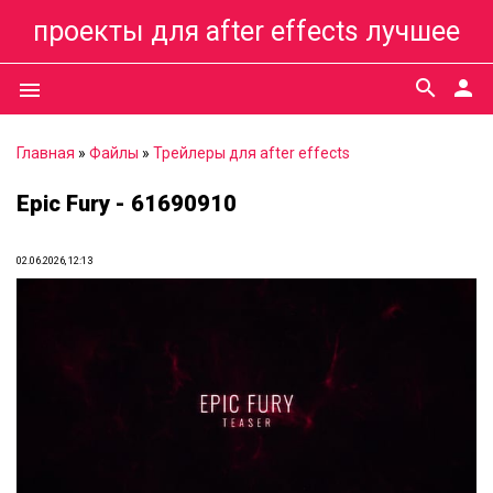
проекты для after effects лучшее
search
person
menu
Главная
»
Файлы
»
Трейлеры для after effects
Epic Fury - 61690910
02.06.2026, 12:13