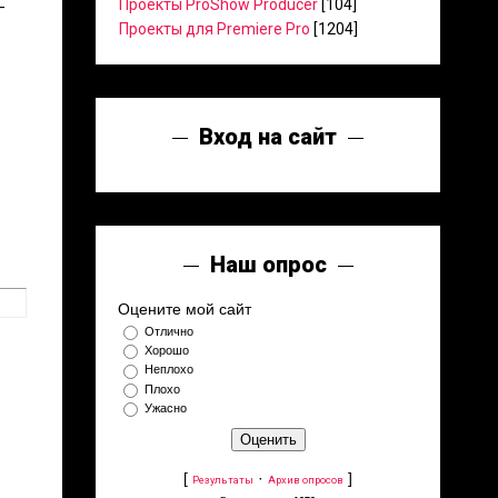
Проекты ProShow Producer
[104]
-
Проекты для Premiere Pro
[1204]
Вход на сайт
Наш опрос
Оцените мой сайт
Отлично
Хорошо
Неплохо
Плохо
Ужасно
[
·
]
Результаты
Архив опросов