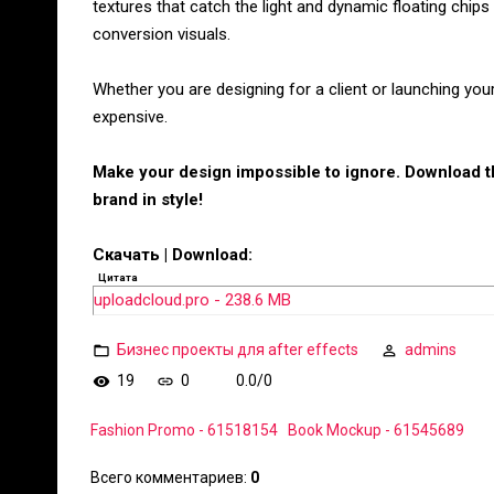
textures that catch the light and dynamic floating chips 
conversion visuals.
Whether you are designing for a client or launching yo
expensive.
Make your design impossible to ignore. Download
brand in style!
Скачать | Download:
Цитата
uploadcloud.pro - 238.6 MB
Бизнес проекты для after effects
admins
19
0
0.0
/
0
Fashion Promo - 61518154
Book Mockup - 61545689
Всего комментариев
:
0