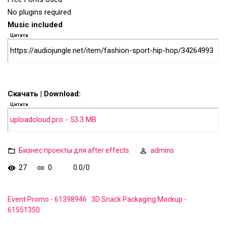
No plugins required
Music included
Цитата
https://audiojungle.net/item/fashion-sport-hip-hop/34264993
Скачать | Download:
Цитата
uploadcloud.pro - 53.3 MB
Бизнес проекты для after effects
admins
27
0
0.0
/
0
Event Promo - 61398946
3D Snack Packaging Mockup -
61551350