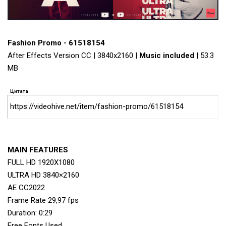
Fashion Promo - 61518154
After Effects Version CC | 3840x2160 |
Music included
| 53.3
MB
Цитата
https://videohive.net/item/fashion-promo/61518154
MAIN FEATURES
FULL HD 1920X1080
ULTRA HD 3840×2160
AE CC2022
Frame Rate 29,97 fps
Duration: 0:29
Free Fonts Used