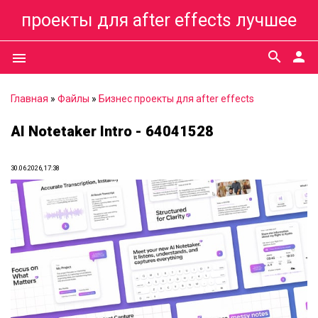
проекты для after effects лучшее
search
person
menu
Главная
»
Файлы
»
Бизнес проекты для after effects
AI Notetaker Intro - 64041528
30.06.2026, 17:38