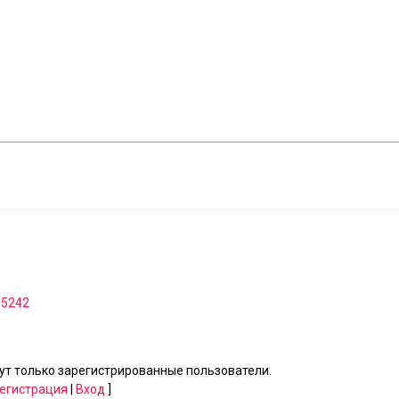
005242
т только зарегистрированные пользователи.
егистрация
|
Вход
]