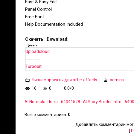
Fast & Easy Edit
Panel Control
Free Font
Help Documentation Included
Скачать | Download:
Цитата
Uploadcloud
--------
Turbobit
Бизнес проекты для after effects
admins
16
0
0.0
/
0
AI Notetaker Intro - 64041528
AI Story Builder Intro - 64
Всего комментариев
:
0
Добавлять комментарии могу
[
Р