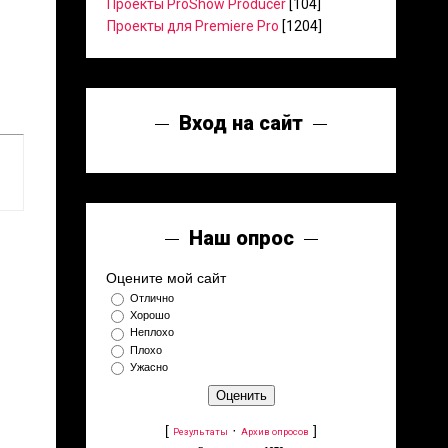
Проекты ProShow Producer
[104]
Проекты для Premiere Pro
[1204]
Вход на сайт
Наш опрос
Оцените мой сайт
Отлично
Хорошо
Неплохо
Плохо
Ужасно
[
·
]
Результаты
Архив опросов