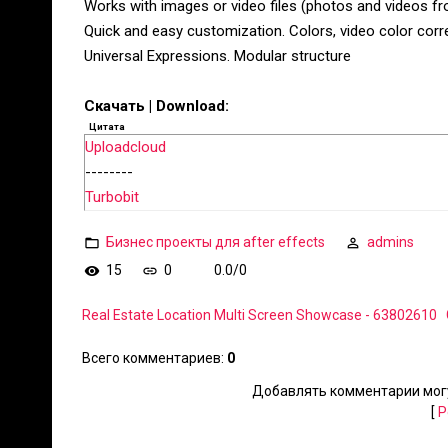
Works with images or video files (photos and videos fr
Quick and easy customization. Colors, video color corre
Universal Expressions. Modular structure
Скачать | Download:
Цитата
Uploadcloud
--------
Turbobit
Бизнес проекты для after effects
admins
15
0
0.0
/
0
Real Estate Location Multi Screen Showcase - 63802610
Всего комментариев
:
0
Добавлять комментарии могу
[
Р