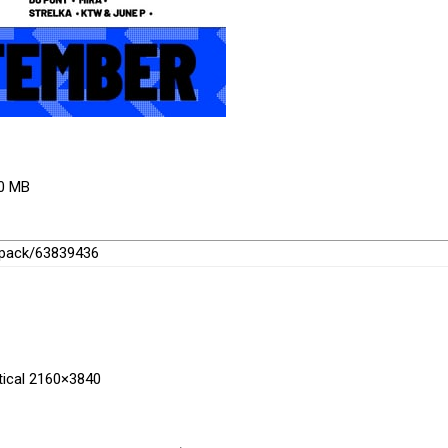
.0 MB
p-pack/63839436
tical 2160×3840