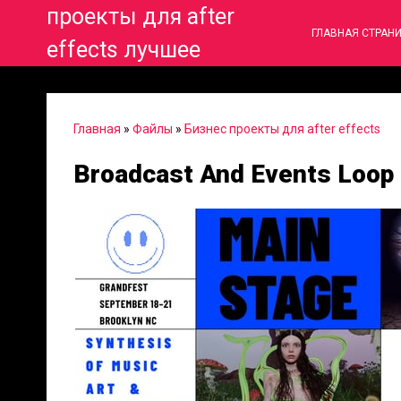
проекты для after
ГЛАВНАЯ СТРАН
effects лучшее
Главная
»
Файлы
»
Бизнес проекты для after effects
Broadcast And Events Loop