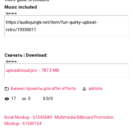
Music included
Цитата
https://audiojungle.net/item/fun-quirky-upbeat-
retro/19330011
Скачать | Download:
Цитата
uploadcloud.pro - 787.3 MB
Бизнес проекты для after effects
admins
17
0
0.0
/
0
Book Mockup - 61545689
Multimedia Billboard Promotion
Mockup - 61540154