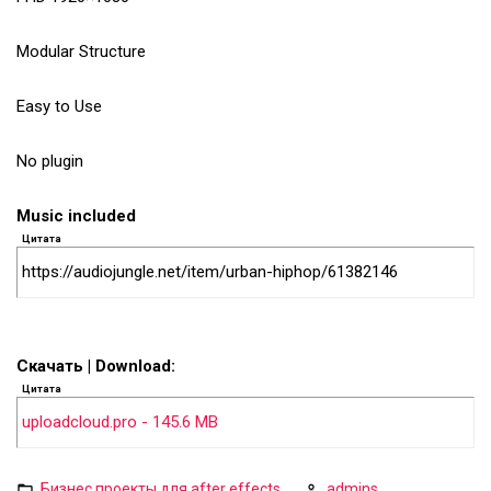
Modular Structure
Easy to Use
No plugin
Music included
Цитата
https://audiojungle.net/item/urban-hiphop/61382146
Скачать | Download:
Цитата
uploadcloud.pro - 145.6 MB
Бизнес проекты для after effects
admins