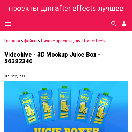
проекты для after effects лучшее
search
person
menu
Главная
»
Файлы
»
Бизнес проекты для after effects
Videohive - 3D Mockup Juice Box -
56382340
23.01.2025, 19:25