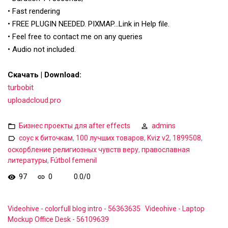
• Fast rendering
• FREE PLUGIN NEEDED. PIXMAP…Link in Help file.
• Feel free to contact me on any queries
• Audio not included.
Скачать | Download:
turbobit
uploadcloud.pro
Бизнес проекты для after effects
admins
соус к биточкам
,
100 лучших товаров
,
Kviz v2
,
1899508
,
оскорбление религиозных чувств веру
,
православная
литературы
,
Fútbol femenil
97
0
0.0
/
0
Videohive - colorfull blog intro - 56363635
Videohive - Laptop
Mockup Office Desk - 56109639