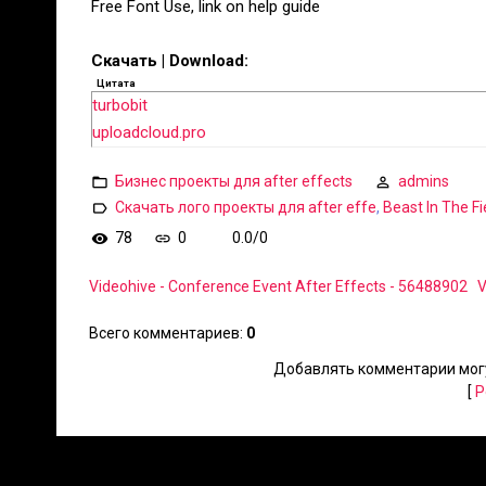
Free Font Use, link on help guide
Скачать | Download:
Цитата
turbobit
uploadcloud.pro
Бизнес проекты для after effects
admins
Скачать лого проекты для after effe
,
Beast In The Fi
78
0
0.0
/
0
Videohive - Conference Event After Effects - 56488902
V
Всего комментариев
:
0
Добавлять комментарии могу
[
Р