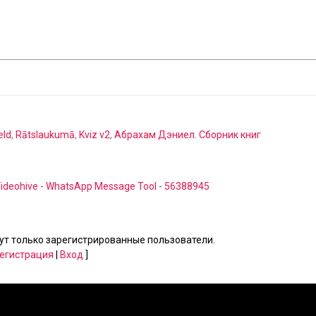
eld
,
Rātslaukumā
,
Kviz v2
,
Абрахам Дэниел. Сборник книг
ideohive - WhatsApp Message Tool - 56388945
т только зарегистрированные пользователи.
егистрация
|
Вход
]