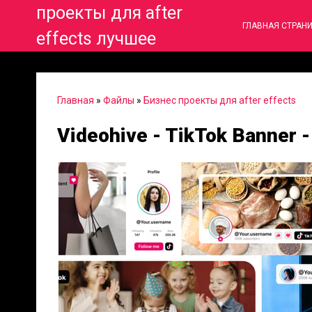
проекты для after
ГЛАВНАЯ СТРАН
effects лучшее
Главная
»
Файлы
»
Бизнес проекты для after effects
Videohive - TikTok Banner 