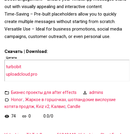
out with visually appealing and interactive content.
Time-Saving – Pre-built placeholders allow you to quickly
create multiple messages without starting from scratch.
Versatile Use – Ideal for business promotions, social media
campaigns, customer outreach, or even personal use.
Скачать | Download:
Цитата
turbobit
uploadcloud.pro
Бизнес проекты для after effects
admins
Honor:
,
Жаркое в горшочках
,
шотландские вислоухие
котята продпж
,
Kviz v2
,
Калвис
,
Сandle
74
0
0.0
/
0