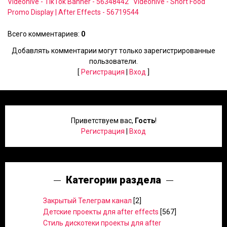
Videohive - TikTok Banner - 56348442
Videohive - Short Food
Promo Display | After Effects - 56719544
Всего комментариев
:
0
Добавлять комментарии могут только зарегистрированные
пользователи.
[
Регистрация
|
Вход
]
Приветствуем вас
,
Гость
!
Регистрация
|
Вход
Категории раздела
Закрытый Телеграм канал
[2]
Детские проекты для after effects
[567]
Стиль дискотеки проекты для after