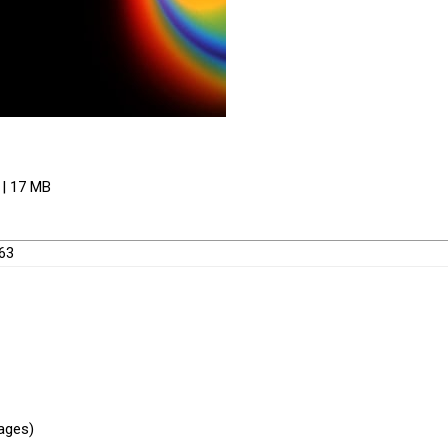
| 17 MB
663
uages)