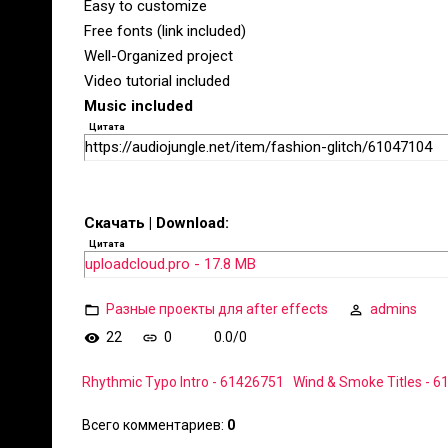
Easy to customize
Free fonts (link included)
Well-Organized project
Video tutorial included
Music included
Цитата
https://audiojungle.net/item/fashion-glitch/61047104
Скачать | Download:
Цитата
uploadcloud.pro - 17.8 MB
Разные проекты для after effects
admins
22
0
0.0
/
0
Rhythmic Typo Intro - 61426751
Wind & Smoke Titles - 
Всего комментариев
:
0