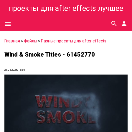
проекты для after effects лучшее
search
person
menu
Главная
»
Файлы
»
Разные проекты для after effects
Wind & Smoke Titles - 61452770
21.05.2026, 18:56