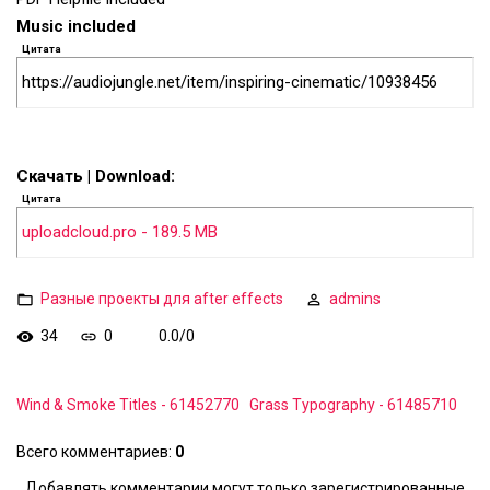
Music included
Цитата
https://audiojungle.net/item/inspiring-cinematic/10938456
Скачать | Download:
Цитата
uploadcloud.pro - 189.5 MB
Разные проекты для after effects
admins
34
0
0.0
/
0
Wind & Smoke Titles - 61452770
Grass Typography - 61485710
Всего комментариев
:
0
Добавлять комментарии могут только зарегистрированные