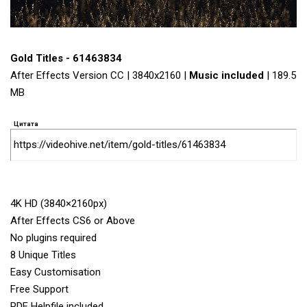
Gold Titles - 61463834
After Effects Version CC | 3840x2160 |
Music included
| 189.5
MB
Цитата
https://videohive.net/item/gold-titles/61463834
4K HD (3840×2160px)
After Effects CS6 or Above
No plugins required
8 Unique Titles
Easy Customisation
Free Support
PDF Helpfile included