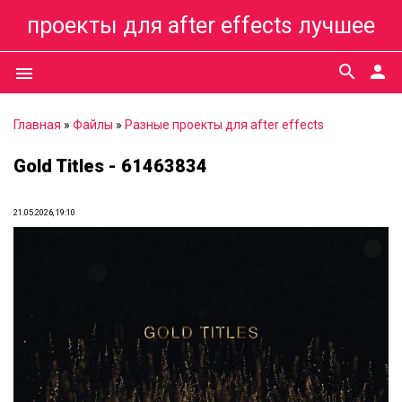
проекты для after effects лучшее
search
person
menu
Главная
»
Файлы
»
Разные проекты для after effects
Gold Titles - 61463834
21.05.2026, 19:10