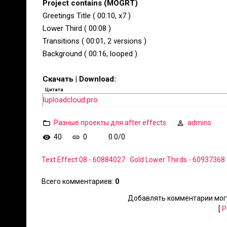
Project contains (MOGRT)
Greetings Title ( 00:10, x7 )
Lower Third ( 00:08 )
Transitions ( 00:01, 2 versions )
Background ( 00:16, looped )
Скачать | Download:
Цитата
luploadcloud.pro
Разные проекты для after effects
admins
40
0
0.0
/
0
Text Effect 08 - 60884027
Gold Lower Thirds - 60937368
Всего комментариев
:
0
Добавлять комментарии могу
[
Р