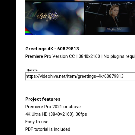
Greetings 4K - 60879813
Premiere Pro Version CC | 3840x2160 | No plugins requi
Цитата
https://videohive.net/item/greetings-4k/60879813
Project features
Premiere Pro 2021 or above
4K Ultra HD (3840×2160), 30fps
Easy to use
PDF tutorial is included