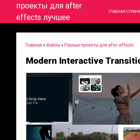
проекты для after
ГЛАВНАЯ СТРАН
effects лучшее
Главная
»
Файлы
»
Разные проекты для after effects
Modern Interactive Transiti