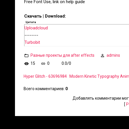
Free Font Use, link on help guide
Скачать | Download:
Цитата
Uploadcloud
--------
Turbobit
Разные проекты для after effects
admins
15
0
0.0
/
0
Hyper Glitch - 63696984
Modern Kinetic Typography Anim
Всего комментариев
:
0
Добавлять комментарии могу
[
Р