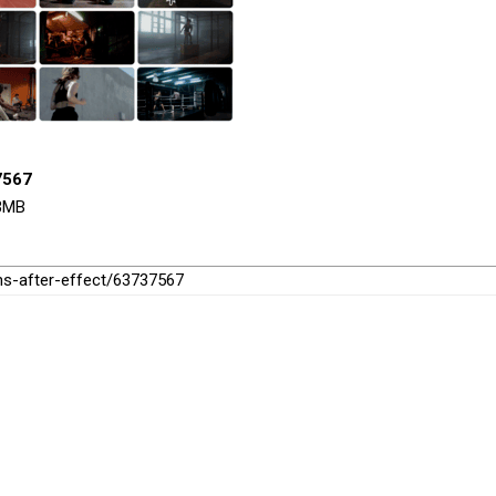
7567
03MB
ons-after-effect/63737567