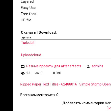
Layered
Easy Use
Free font
HD file
Скачать | Download:
Цитата
Turbobit
--------
Uploadcloud
Разные проекты для after effects
admins
23
0
0.0
/
0
Ripped Paper Text Titles - 62488016
Simple Stomp Open
Всего комментариев
:
0
Добавлять комментарии могу
[
Р