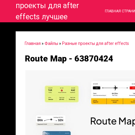
проекты для after
ГЛАВНАЯ СТРАН
effects лучшее
Главная
»
Файлы
»
Разные проекты для after effects
Route Map - 63870424