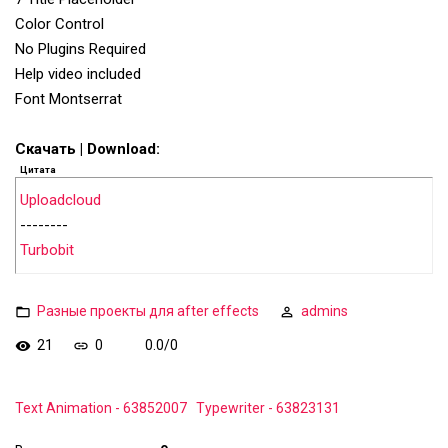
Color Control
No Plugins Required
Help video included
Font Montserrat
Скачать | Download:
Цитата
Uploadcloud
--------
Turbobit
Разные проекты для after effects
admins
21
0
0.0
/
0
Text Animation - 63852007
Typewriter - 63823131