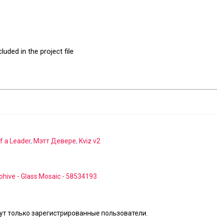
uded in the project file
f a Leader
,
Мэтт Девере
,
Kviz v2
ohive - Glass Mosaic - 58534193
т только зарегистрированные пользователи.