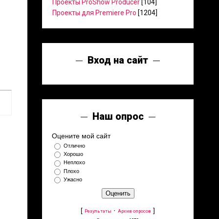
Проекты ProShow Producer
[104]
Проекты для Premiere Pro
[1204]
Вход на сайт
Наш опрос
Оцените мой сайт
Отлично
Хорошо
Неплохо
Плохо
Ужасно
[
·
]
Результаты
Архив опросов