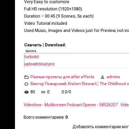
Very Easy to customize
Full HD resolution (1920×1080)
Duration – 00:45 (9 Scenes, 5s each)
Video Tutorial included
Used Music, Images and Videos just for Preview, not incl
Скачать | Download:
Цитата
turbobit
uploadcloud.pro
Разные проекты для after effects
admins
Виктор Пожарский
,
Kristen Stewart/
,
The Childhood o
80
0
0.0
/
0
Videohive - Multiscreen Podcast Opener - 58526207
Vide
Всего комментариев
:
0
Добавлять комментарии могу