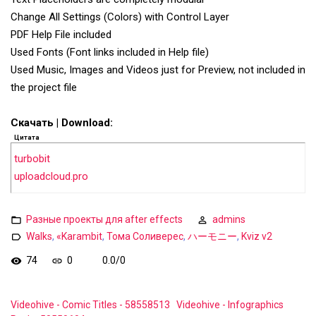
Change All Settings (Colors) with Control Layer
PDF Help File included
Used Fonts (Font links included in Help file)
Used Music, Images and Videos just for Preview, not included in
the project file
Скачать | Download:
Цитата
turbobit
uploadcloud.pro
Разные проекты для after effects
admins
Walks
,
«Karambit
,
Тома Соливерес
,
ハーモニー
,
Kviz v2
74
0
0.0
/
0
Videohive - Comic Titles - 58558513
Videohive - Infographics