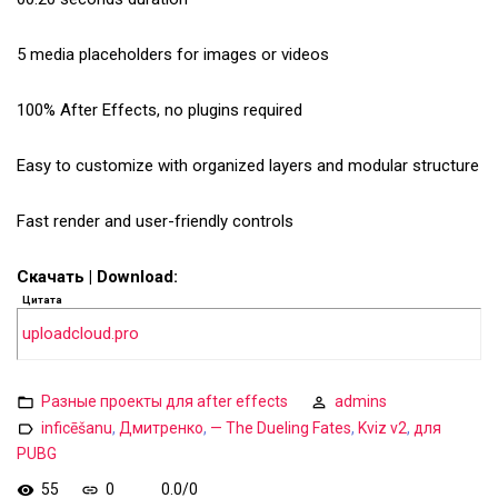
5 media placeholders for images or videos
100% After Effects, no plugins required
Easy to customize with organized layers and modular structure
Fast render and user-friendly controls
Скачать | Download:
Цитата
uploadcloud.pro
Разные проекты для after effects
admins
inficēšanu
,
Дмитренко
,
— The Dueling Fates
,
Kviz v2
,
для
PUBG
55
0
0.0
/
0