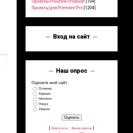
Проекты ProShow Producer
[104]
Проекты для Premiere Pro
[1204]
Вход на сайт
Наш опрос
Оцените мой сайт
Отлично
Хорошо
Неплохо
Плохо
Ужасно
[
·
]
Результаты
Архив опросов