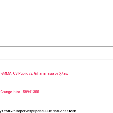
r-ЗИМА
,
CS Public v2
,
Gif animasia от Ƹ​λεԋα
- Grunge Intro - 58941355
т только зарегистрированные пользователи.