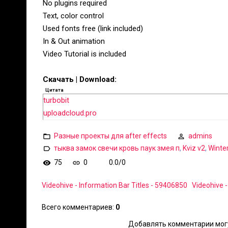
No plugins required
Text, color control
Used fonts free (link included)
In & Out animation
Video Tutorial is included
Скачать | Download:
Цитата
turbobit
uploadcloud.pro
Разные проекты для after effects
admins
тыква замок свечи кровь паук змея п
,
Kviz v2
,
Winte
75
0
0.0
/
0
Videohive - Information Bar Titles - 59406850
Videohive 
Всего комментариев
:
0
Добавлять комментарии могу