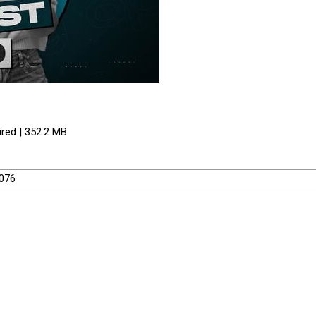
ired | 352.2 MB
6076