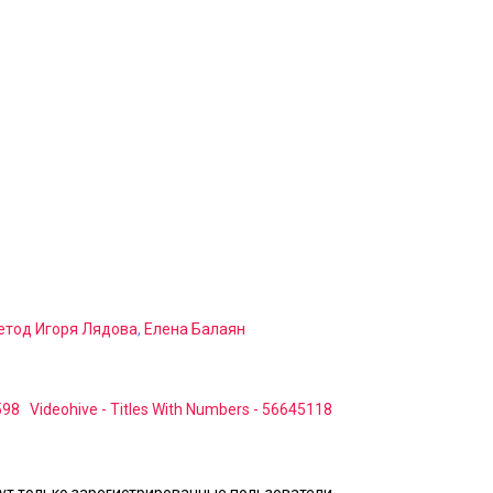
етод Игоря Лядова
,
Елена Балаян
598
Videohive - Titles With Numbers - 56645118