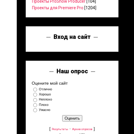
Проекты ProShow Producer
[104]
Проекты для Premiere Pro
[1204]
Вход на сайт
Наш опрос
Оцените мой сайт
Отлично
Хорошо
Неплохо
Плохо
Ужасно
[
·
]
Результаты
Архив опросов