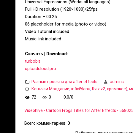
Universal Expressions (Works all languages)
Full HD resolution (1920×1080)/25fps
Duration – 00:25
06 placeholder for media (photo or video)
Video Tutorial included
Music link included
Скачать | Download:
turbobit
uploadcloud.pro
Разные проекты для after effects
admins
Коньяки Молдавии
,
inficēšanu
,
Kviz v2
,
хромакее)
,
м
72
0
0.0
/
0
Videohive - Cartoon Frogs Titles for After Effects - 56802
Всего комментариев
:
0