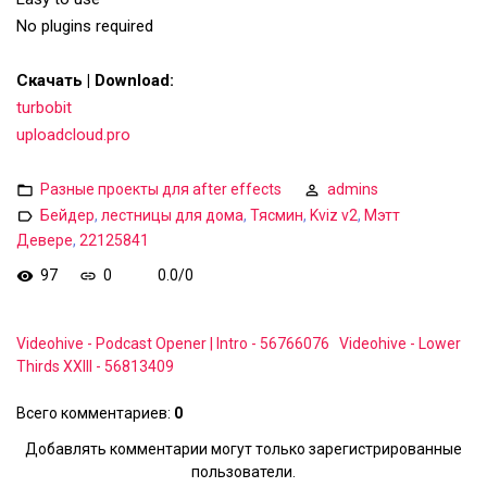
No plugins required
Скачать | Download:
turbobit
uploadcloud.pro
Разные проекты для after effects
admins
Бейдер
,
лестницы для дома
,
Тясмин
,
Kviz v2
,
Мэтт
Девере
,
22125841
97
0
0.0
/
0
Videohive - Podcast Opener | Intro - 56766076
Videohive - Lower
Thirds XXIII - 56813409
Всего комментариев
:
0
Добавлять комментарии могут только зарегистрированные
пользователи.