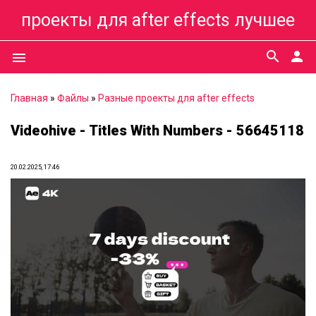
проекты для after effects лучшее
search
person
menu
Главная
»
Файлы
»
Разные проекты для after effects
Videohive - Titles With Numbers - 56645118
20.02.2025, 17:46