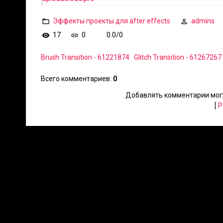
Эффекты проекты для after effects
admins
17
0
0.0
/
0
Brush Transition - 61221874
Glitch Transition - 61267267
Всего комментариев
:
0
Добавлять комментарии могу
[
Р