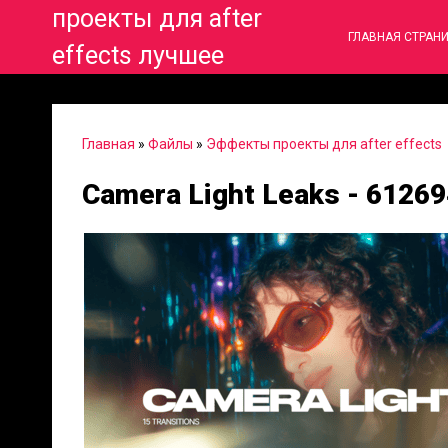
проекты для after
ГЛАВНАЯ СТРАН
effects лучшее
Главная
»
Файлы
»
Эффекты проекты для after effects
Camera Light Leaks - 6126