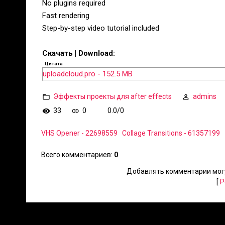
No plugins required
Fast rendering
Step-by-step video tutorial included
Скачать | Download:
Цитата
uploadcloud.pro - 152.5 MB
Эффекты проекты для after effects
admins
33
0
0.0
/
0
VHS Opener - 22698559
Collage Transitions - 61357199
Всего комментариев
:
0
Добавлять комментарии могу
[
Р