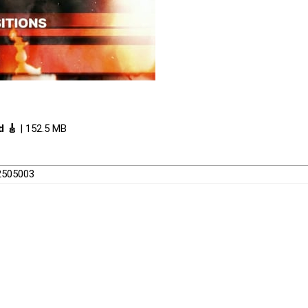
d 🎸
| 152.5 MB
62505003