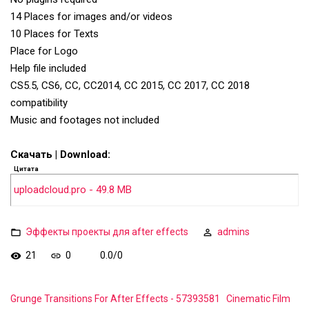
14 Places for images and/or videos
10 Places for Texts
Place for Logo
Help file included
CS5.5, CS6, CC, CC2014, CC 2015, CC 2017, CC 2018
compatibility
Music and footages not included
Скачать | Download:
Цитата
uploadcloud.pro - 49.8 MB
Эффекты проекты для after effects
admins
21
0
0.0
/
0
Grunge Transitions For After Effects - 57393581
Cinematic Film