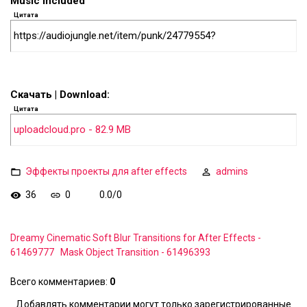
Music included
Цитата
https://audiojungle.net/item/punk/24779554?
Скачать | Download:
Цитата
uploadcloud.pro - 82.9 MB
Эффекты проекты для after effects
admins
36
0
0.0
/
0
Dreamy Cinematic Soft Blur Transitions for After Effects -
61469777
Mask Object Transition - 61496393
Всего комментариев
:
0
Добавлять комментарии могут только зарегистрированные