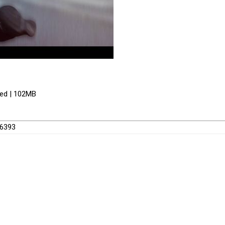
red | 102MB
96393