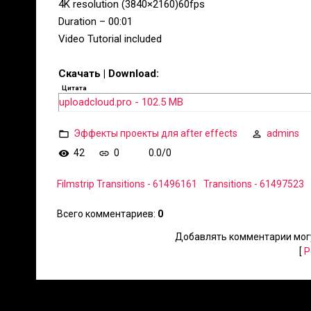
4K resolution (3840×2160)60fps
Duration – 00:01
Video Tutorial included
Скачать | Download:
Цитата
uploadcloud.pro - 102.5 MB
Эффекты проекты для after effects
admins
42
0
0.0
/
0
Filmstrip Transitions - 61496161
Transitions - 61497523
Всего комментариев
:
0
Добавлять комментарии могу
[
Р