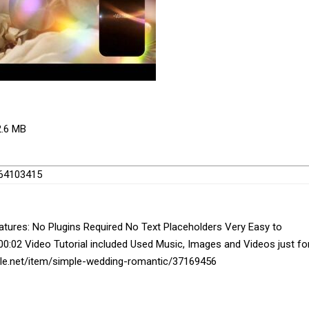
2.6 MB
s/64103415
eatures: No Plugins Required No Text Placeholders Very Easy to
0:02 Video Tutorial included Used Music, Images and Videos just fo
jungle.net/item/simple-wedding-romantic/37169456