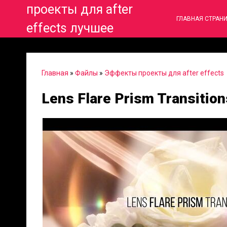
проекты для after
ГЛАВНАЯ СТРАН
effects лучшее
Главная
»
Файлы
»
Эффекты проекты для after effects
Lens Flare Prism Transitio