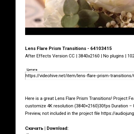
Lens Flare Prism Transitions - 64103415
After Effects Version CC | 3840x2160 | No plugins | 10
Цитата
https://videohive.net/item/lens-flare-prism-transition
Here is a great Lens Flare Prism Transitions! Project F
customize 4K resolution (3840×2160)30fps Duration – 0
Preview, not included in the project file https://audio
Скачать | Download: