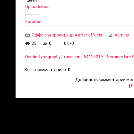
Цитата
Uploadcloud
--------
Turbobit
Эффекты проекты для after effects
admins
23
0
0.0
/
0
Kinetic Typography Transition - 64115219
Premium Fire S
Всего комментариев
:
0
Добавлять комментарии могу
[
Р