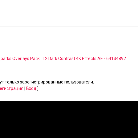
parks Overlays Pack | 12 Dark Contrast 4K Effects AE - 64134892
т только зарегистрированные пользователи.
егистрация
|
Вход
]