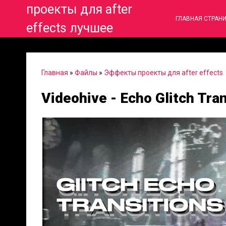
проекты для after
ГЛАВНАЯ СТРАН
effects лучшее
Главная
»
Файлы
»
Эффекты проекты для after effects
Videohive - Echo Glitch Tra