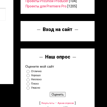
Проекты ProShow Producer
[104]
Проекты для Premiere Pro
[1205]
Вход на сайт
Наш опрос
Оцените мой сайт
Отлично
Хорошо
Неплохо
Плохо
Ужасно
[
·
]
Результаты
Архив опросов