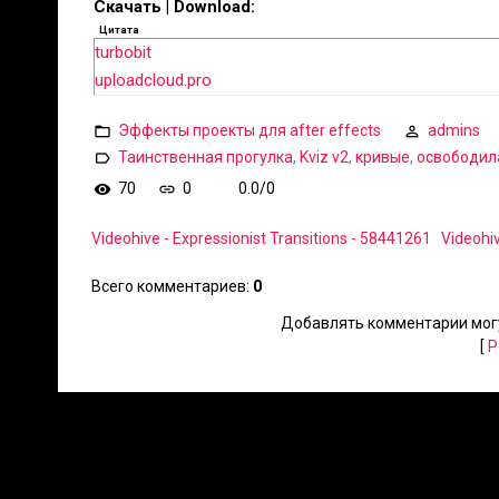
Скачать | Download:
Цитата
turbobit
uploadcloud.pro
Эффекты проекты для after effects
admins
Таинственная прогулка
,
Kviz v2
,
кривые
,
освободил
70
0
0.0
/
0
Videohive - Expressionist Transitions - 58441261
Videohiv
Всего комментариев
:
0
Добавлять комментарии могу
[
Р