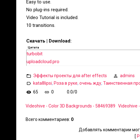
Easy to use.
No plug-ins required.
Video Tutorial is included.
10 transitions.
Скачать | Download:
Цитата
turbobit
uploadcloud.pro
Эффекты проекты для after effects
admins
kata8lipsi
,
Роза в руке
,
очень жду
,
Таинственная пр
65
0
0.0
/
0
Videohive - Color 3D Backgrounds - 58469389
Videohive -
Всего комментариев
:
0
Добавлять комментарии могу
[
Р