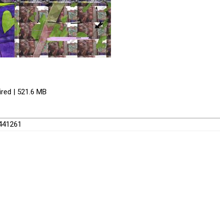
ired | 521.6 MB
8441261