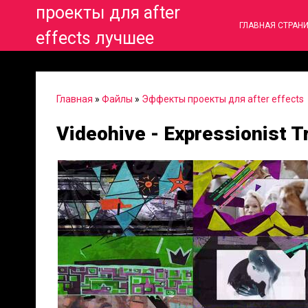
проекты для after
ГЛАВНАЯ СТРАН
effects лучшее
Главная
»
Файлы
»
Эффекты проекты для after effects
Videohive - Expressionist T