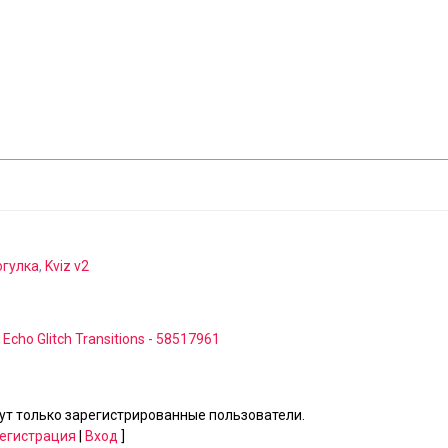
огулка
,
Kviz v2
 Echo Glitch Transitions - 58517961
т только зарегистрированные пользователи.
егистрация
|
Вход
]