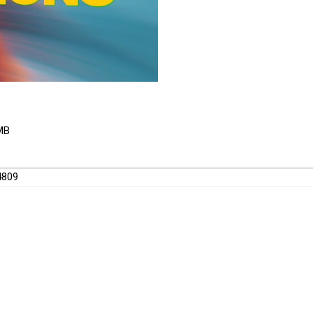
 MB
4809