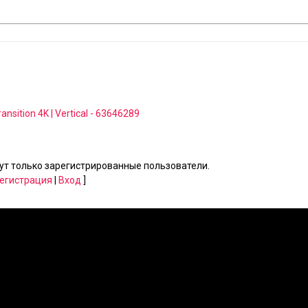
ransition 4K | Vertical - 63646289
т только зарегистрированные пользователи.
егистрация
|
Вход
]