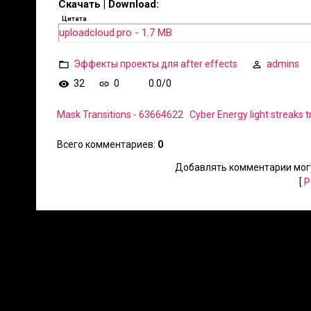
Скачать | Download:
Цитата
uploadcloud.pro - 1.7 MB
Эффекты проекты для after effects
admins
32
0
0.0
/
0
Mask Transitions - 63664622
Cyber Energy light streaks t
Всего комментариев
:
0
Добавлять комментарии могу
[
Р