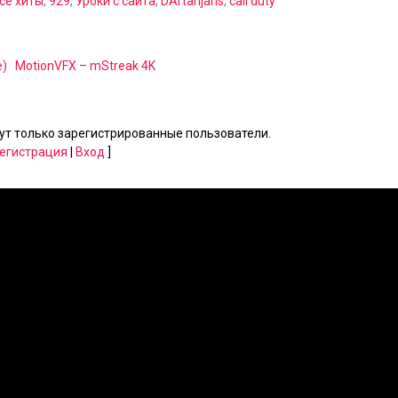
се хиты
,
929
,
Уроки с сайта
,
DArtanjans
,
call duty
e)
MotionVFX – mStreak 4K
т только зарегистрированные пользователи.
егистрация
|
Вход
]