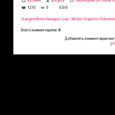
Футажи
gringrey
переходом
,
(Im
,
Klear
,
В
1210
0
0.0
/
0
Orange Infinite Hexagon Loop - Motion Graphics (Videohiv
Всего комментариев
:
0
Добавлять комментарии могу
[
Р