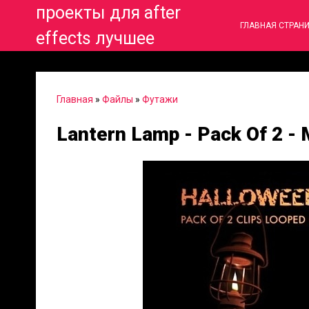
проекты для after
ГЛАВНАЯ СТРАН
effects лучшее
Главная
»
Файлы
»
Футажи
Lantern Lamp - Pack Of 2 - 