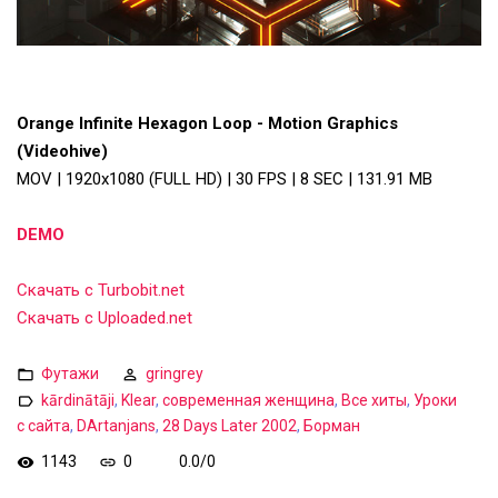
Orange Infinite Hexagon Loop - Motion Graphics
(Videohive)
MOV | 1920x1080 (FULL HD) | 30 FPS | 8 SEC | 131.91 MB
DEMO
Скачать с Turbobit.net
Скачать с Uploaded.net
Футажи
gringrey
kārdinātāji
,
Klear
,
современная женщина
,
Все хиты
,
Уроки
с сайта
,
DArtanjans
,
28 Days Later 2002
,
Борман
1143
0
0.0
/
0