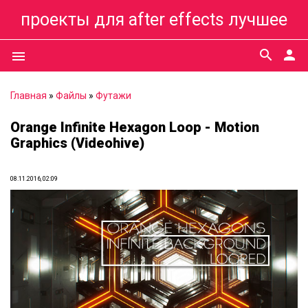
проекты для after effects лучшее
search
person
menu
Главная
»
Файлы
»
Футажи
Orange Infinite Hexagon Loop - Motion
Graphics (Videohive)
08.11.2016, 02:09