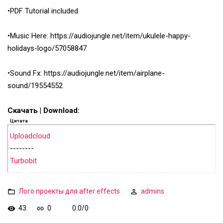
•PDF Tutorial included
•Music Here: https://audiojungle.net/item/ukulele-happy-
holidays-logo/57058847
•Sound Fx: https://audiojungle.net/item/airplane-
sound/19554552
Скачать | Download:
Цитата
Uploadcloud
--------
Turbobit
Лого проекты для after effects
admins
43
0
0.0
/
0