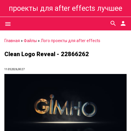
проекты для after effects лучшее
search
person
menu
Главная
»
Файлы
»
Лого проекты для after effects
Clean Logo Reveal - 22866262
11.05.2026, 00:27