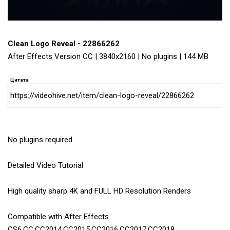
Clean Logo Reveal - 22866262
After Effects Version CC | 3840x2160 | No plugins | 144 MB
Цитата
https://videohive.net/item/clean-logo-reveal/22866262
No plugins required
Detailed Video Tutorial
High quality sharp 4K and FULL HD Resolution Renders
Compatible with After Effects
CS6,CC,CC2014,CC2015,CC2016,CC2017,CC2018