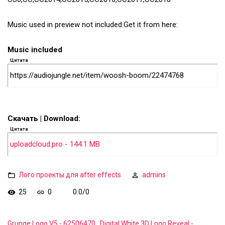
Music used in preview not included.Get it from here:
Music included
Цитата
https://audiojungle.net/item/woosh-boom/22474768
Скачать | Download:
Цитата
uploadcloud.pro - 144.1 MB
Лого проекты для after effects
admins
25
0
0.0
/
0
Grunge Logo V5 - 62506470
Digital White 3D Logo Reveal -