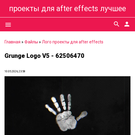
проекты для after effects лучшее
search
person
menu
Главная
»
Файлы
»
Лого проекты для after effects
Grunge Logo V5 - 62506470
10.05.2026, 23:58