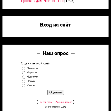
Проекты для Premiere Pro
[1205]
Вход на сайт
Наш опрос
Оцените мой сайт
Отлично
Хорошо
Неплохо
Плохо
Ужасно
[
·
]
Результаты
Архив опросов
Всего ответов:
1279