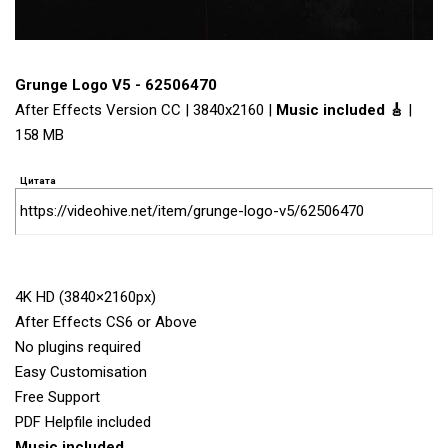
Grunge Logo V5 - 62506470
After Effects Version CC | 3840x2160 |
Music included 🎸
|
158 MB
Цитата
https://videohive.net/item/grunge-logo-v5/62506470
4K HD (3840×2160px)
After Effects CS6 or Above
No plugins required
Easy Customisation
Free Support
PDF Helpfile included
Music included