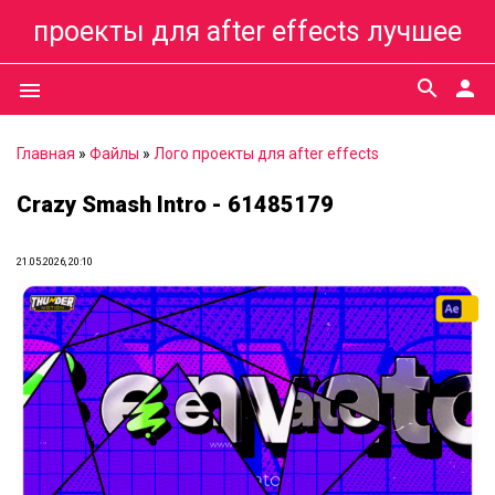
проекты для after effects лучшее
search
person
menu
Главная
»
Файлы
»
Лого проекты для after effects
Crazy Smash Intro - 61485179
21.05.2026, 20:10