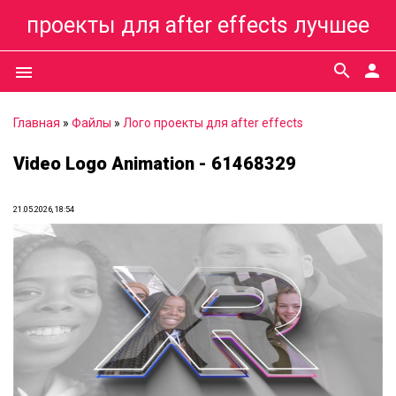
проекты для after effects лучшее
search
person
menu
Главная
»
Файлы
»
Лого проекты для after effects
Video Logo Animation - 61468329
21.05.2026, 18:54