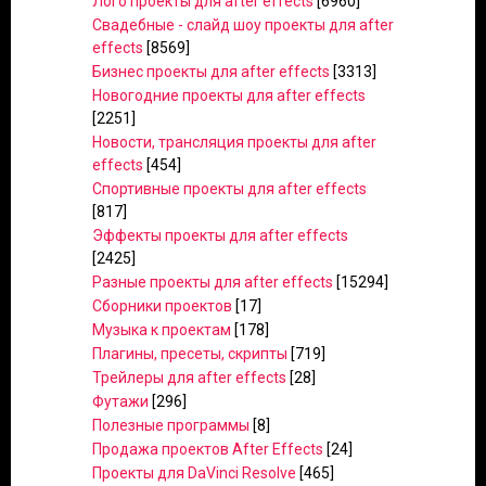
Лого проекты для after effects
[6960]
Свадебные - слайд шоу проекты для after
effects
[8569]
Бизнес проекты для after effects
[3313]
Новогодние проекты для after effects
[2251]
Новости, трансляция проекты для after
effects
[454]
Спортивные проекты для after effects
[817]
Эффекты проекты для after effects
[2425]
Разные проекты для after effects
[15294]
Сборники проектов
[17]
Музыка к проектам
[178]
Плагины, пресеты, скрипты
[719]
Трейлеры для after effects
[28]
Футажи
[296]
Полезные программы
[8]
Продажа проектов After Effects
[24]
Проекты для DaVinci Resolve
[465]