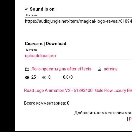
✔
Sound is on
:
Цитата
https://audiojungle.net/item/magical-logo-reveal/6109
Скачать | Download:
Цитата
uploadcloud.pro
Лого проекты для after effects
admins
25
0
0.0
/
0
Road Logo Animation V.2 - 61393400
Gold Flow Luxury El
Всего комментариев
:
0
Добавлять комментарии могу
[
Р