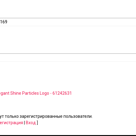
4169
egant Shine Particles Logo - 61242631
т только зарегистрированные пользователи.
егистрация
|
Вход
]