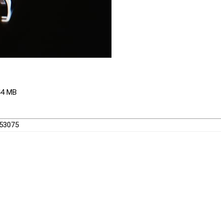
44 MB
453075