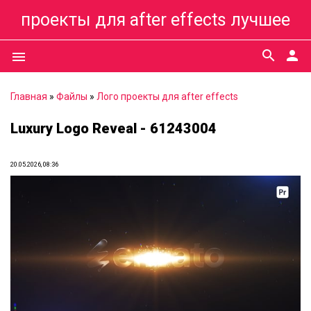
проекты для after effects лучшее
search
person
menu
Главная
»
Файлы
»
Лого проекты для after effects
Luxury Logo Reveal - 61243004
20.05.2026, 08:36