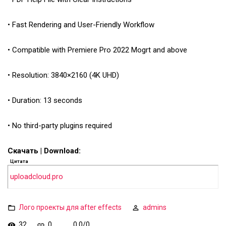
• Fast Rendering and User-Friendly Workflow
• Compatible with Premiere Pro 2022 Mogrt and above
• Resolution: 3840×2160 (4K UHD)
• Duration: 13 seconds
• No third-party plugins required
Скачать | Download:
Цитата
uploadcloud.pro
Лого проекты для after effects
admins
32
0
0.0
/
0