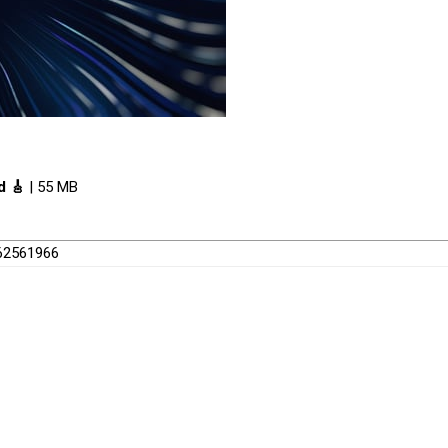
d 🎸
| 55 MB
/62561966