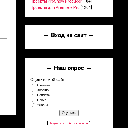
Проекты ProShow Producer
[104]
Проекты для Premiere Pro
[1204]
Вход на сайт
Наш опрос
Оцените мой сайт
Отлично
Хорошо
Неплохо
Плохо
Ужасно
[
·
]
Результаты
Архив опросов