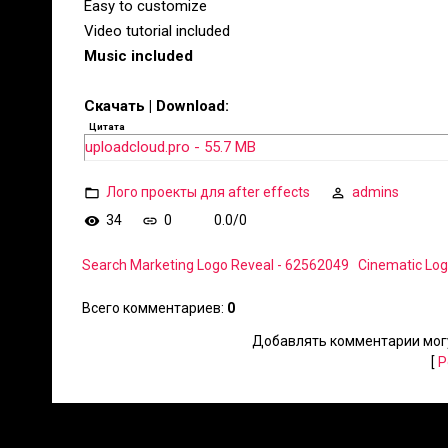
Easy to customize
Video tutorial included
Music included
Скачать | Download:
Цитата
uploadcloud.pro - 55.7 MB
Лого проекты для after effects
admins
34
0
0.0
/
0
Search Marketing Logo Reveal - 62562049
Cinematic Log
Всего комментариев
:
0
Добавлять комментарии могу
[
Р