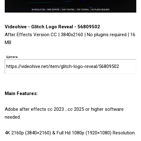
Videohive - Glitch Logo Reveal - 56809502
After Effects Version CC | 3840x2160 | No plugins required | 16
MB
Цитата
https://videohive.net/item/glitch-logo-reveal/56809502
Main Features:
Adobe after effects cc 2023….cc 2025 or higher software
needed.
4K 2160p (3840×2160) & Full Hd 1080p (1920×1080) Resolution.