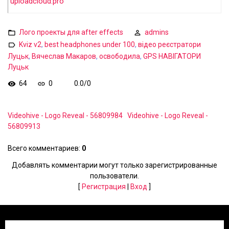
uploadcloud.pro
Лого проекты для after effects
admins
Kviz v2
,
best headphones under 100
,
відео реєстратори
Луцьк
,
Вячеслав Макаров
,
освободила
,
GPS НАВІГАТОРИ
Луцьк
64
0
0.0
/
0
Videohive - Logo Reveal - 56809984
Videohive - Logo Reveal -
56809913
Всего комментариев
:
0
Добавлять комментарии могут только зарегистрированные
пользователи.
[
Регистрация
|
Вход
]