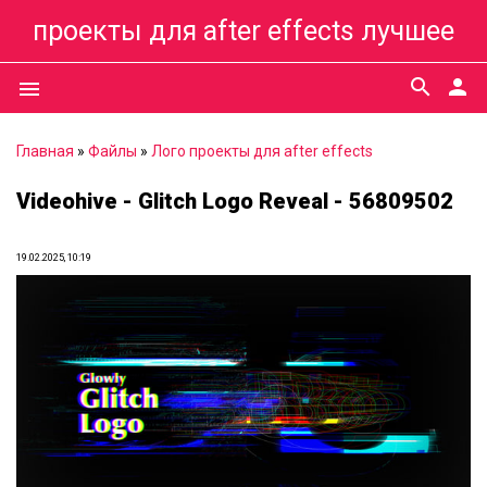
проекты для after effects лучшее
search
person
menu
Главная
»
Файлы
»
Лого проекты для after effects
Videohive - Glitch Logo Reveal - 56809502
19.02.2025, 10:19